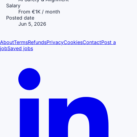
Salary
From €1K / month
Posted date
Jun 5, 2026
About
Terms
Refunds
Privacy
Cookies
Contact
Post a
job
Saved jobs